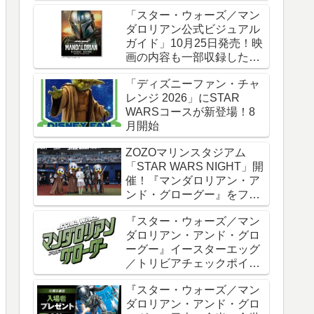
時全話一挙配信
「スター・ウォーズ／マン
ダロリアン公式ビジュアル
ガイド」10月25日発売！映
画の内容も一部収録した邦
訳版
「ディズニーファン・チャ
レンジ 2026」にSTAR
WARSコースが新登場！8
月開始
ZOZOマリンスタジアム
「STAR WARS NIGHT」開
催！『マンダロリアン・ア
ンド・グローグー』をフィ
ーチャー
『スター・ウォーズ／マン
ダロリアン・アンド・グロ
ーグー』イースターエッグ
／トリビアチェックポイン
ト総まとめ【ネタバレ注
『スター・ウォーズ／マン
意】
ダロリアン・アンド・グロ