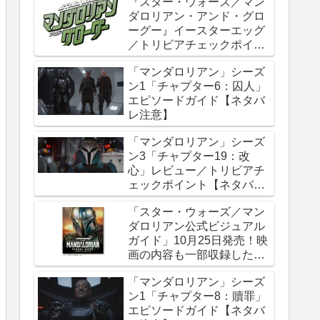
『スター・ウォーズ／マン
ダロリアン・アンド・グロ
ーグー』イースターエッグ
／トリビアチェックポイン
ト総まとめ【ネタバレ注
「マンダロリアン」シーズ
意】
ン1「チャプター6：囚人」
エピソードガイド【ネタバ
レ注意】
「マンダロリアン」シーズ
ン3「チャプター19：改
心」レビュー／トリビアチ
ェックポイント【ネタバレ
注意】
「スター・ウォーズ／マン
ダロリアン公式ビジュアル
ガイド」10月25日発売！映
画の内容も一部収録した邦
訳版
「マンダロリアン」シーズ
ン1「チャプター8：贖罪」
エピソードガイド【ネタバ