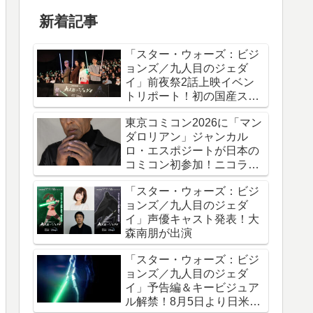
新着記事
「スター・ウォーズ：ビジ
ョンズ／九人目のジェダ
イ」前夜祭2話上映イベン
トリポート！初の国産スタ
ー・ウォーズアニメシリー
東京コミコン2026に「マン
ズ
ダロリアン」ジャンカル
ロ・エスポジートが日本の
コミコン初参加！ニコラ
ス・ケイジと共に来日
「スター・ウォーズ：ビジ
ョンズ／九人目のジェダ
イ」声優キャスト発表！大
森南朋が出演
「スター・ウォーズ：ビジ
ョンズ／九人目のジェダ
イ」予告編＆キービジュア
ル解禁！8月5日より日米同