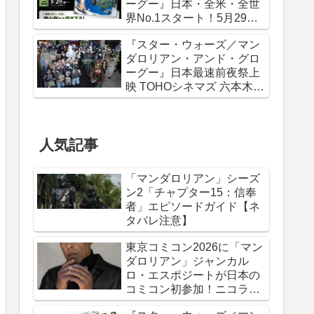
ーグー』日本・全米・全世
界No.1スタート！5月29日
から諫山創描き下ろしポス
『スター・ウォーズ／マン
ター＆IMAXポスターが特典
ダロリアン・アンド・グロ
に
ーグー』日本最速前夜祭上
映 TOHOシネマズ 六本木ヒ
ルズ リポート！
人気記事
「マンダロリアン」シーズ
ン2「チャプター15：信奉
者」エピソードガイド【ネ
タバレ注意】
東京コミコン2026に「マン
ダロリアン」ジャンカル
ロ・エスポジートが日本の
コミコン初参加！ニコラ
ス・ケイジと共に来日