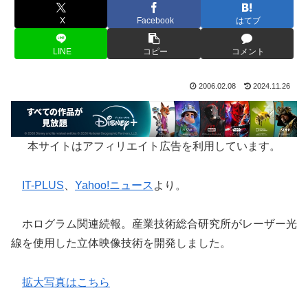
X
Facebook
はてブ
LINE
コピー
コメント
2006.02.08
2024.11.26
本サイトはアフィリエイト広告を利用しています。
IT-PLUS
、
Yahoo!ニュース
より。
ホログラム関連続報。産業技術総合研究所がレーザー光
線を使用した立体映像技術を開発しました。
拡大写真はこちら