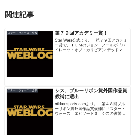
関連記事
第７９回アカデミー賞！
スター・ウォーズ 全般
Star Wars公式より。 第７９回アカデミ
ー賞で、ＩＬＭのジョン・ノールが『パ
イレーツ・オブ・カリビアン デッドマン
ズ・チェスト』で視覚効果賞を受賞しま
した。おめでとうございます！これでＩ
ＬＭが獲得したオスカー像は１５個
に。 ジョン・ノ...
シス、ブルーリボン賞外国作品賞
スター・ウォーズ 全般
候補に選出
nikkansports.comより。 第４８回ブル
ーリボン賞外国作品賞候補に「スター・
ウォーズ エピソード３ シスの復讐」
が選ばれました。 その他にも「チーム
★アメリカ ワールドポリス」、「チャ
ーリーとチョコレート工場」が選出され
ています...