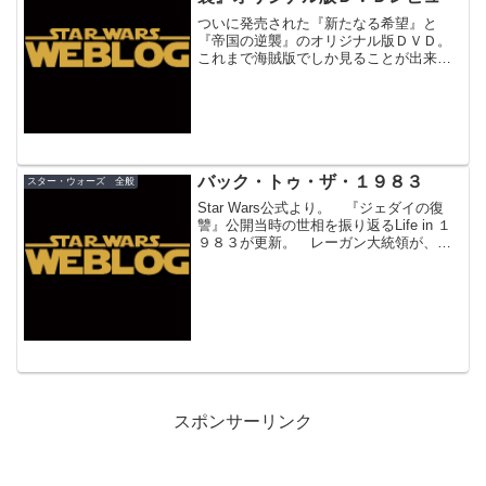
ついに発売された『新たなる希望』と
『帝国の逆襲』のオリジナル版ＤＶＤ。
これまで海賊版でしか見ることが出来な
かった公開当時の本編に加え、当時の字
幕・吹替を収録という日本ならではの特
典はやはりうれしい。 ２０世紀ＦＯＸ
ロゴもルーカスフィルムロゴ...
バック・トゥ・ザ・１９８３
スター・ウォーズ 全般
Star Wars公式より。 『ジェダイの復
讐』公開当時の世相を振り返るLife in １
９８３が更新。 レーガン大統領が、敵
のミサイルを宇宙ステーションからレー
ザーやミサイルで迎撃するという壮大か
つ幼稚な防衛計画「スター・ウォーズ計
画」を...
スポンサーリンク