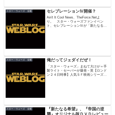
セレブレーションⅣ開催？
スター・ウォーズ 全般
Ain't It Cool News、TheForce.Netよ
り。 スター・ウォーズファンイベン
ト、セレブレーションⅣが「新たなる希
望」３０周年の来年に行われるのではな
いか、との情報が。スティーブ・サンス
イートがワンダーコンで語っ...
俺だってジェダイだぜ！
スター・ウォーズ 全般
「スター・ウォーズ」まねて大けが＝手
製ライト・セーバーが爆発－英【ロンド
ン２４日時事】人気ＳＦ映画シリーズ
「スター・ウォーズ」のファンが、映画
に出てくる小道具のライト・セーバー
（光剣）を作ろうと蛍光灯に火を付けた
ところ、爆発して大けがをして...
『新たなる希望』、『帝国の逆
スター・ウォーズ 全般
襲』オリジナル版ＤＶＤレビュー