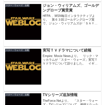
ジョン・ウィリアムズ、ゴールデ
スター・ウォーズ 全般
ングローブ賞受賞
HFPA 、MSN毎日インタラクティブよ
り。 第６３回ゴールデングローブ賞
で、ジョン・ウィリアムズが「ＳＡＹＵ
ＲＩ」で音楽賞を受賞しました。 ジョ
ン・ウィリアムズは放送批評家協会に続
いての受賞。アカデミーでもノミネート
はかなり確実かと思われ...
実写ＴＶドラマについて続報
スター・ウォーズ 全般
Empire: Movie Newsより。 リック・マ
ッカラムが「スター・ウォーズ」実写Ｔ
Ｖドラマについて語りました。 イギリ
スの映画雑誌の映画賞「Empire
Awards」で「シスの復讐」が２部門受賞
したという記事を先日お伝えしました
が...
TVシリーズ追加情報
スター・ウォーズ 全般
TheForce.Netより。 「スター・ウォー
ズ」TVシリーズについて、発端となった