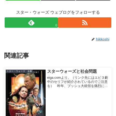
スター・ウォーズ ウェブログをフォローする
0
hikkoshi
関連記事
スターウォーズと社会問題
スター・ウォーズ 全般
eiga.comより。（リンク先にはエピ３劇
中のセリフが紹介されているのでご注意
を） 昨年、ブッシュ大統領を痛烈に批
判した「華氏911」がパルムドールを受賞
したカンヌ映画祭で、今年は「スター・
ウォーズ エピソード3／シスの復讐」
が、ブッシュ...