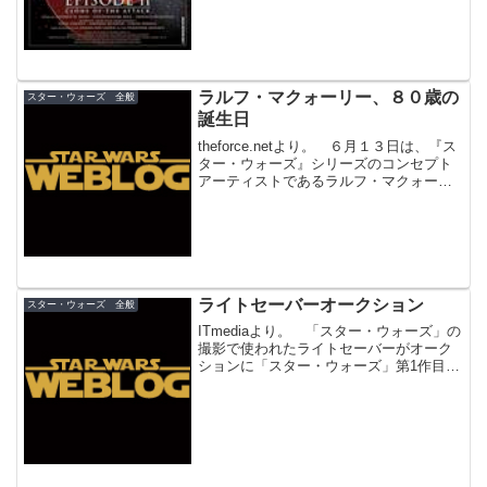
ラルフ・マクォーリー、８０歳の
スター・ウォーズ 全般
誕生日
theforce.netより。 ６月１３日は、『ス
ター・ウォーズ』シリーズのコンセプト
アーティストであるラルフ・マクォーリ
ーの誕生日です！おめでとうございま
す！ ラルフ・マクォーリーは今年で８
０歳を迎えました。『スター・ウォー
ズ』の世界観を...
ライトセーバーオークション
スター・ウォーズ 全般
ITmediaより。 「スター・ウォーズ」の
撮影で使われたライトセーバーがオーク
ションに「スター・ウォーズ」第1作目で
実際に使われたライトセーバーが、ビバ
リーヒルズのオークションに出品され
る。プロデューサーのカーツ氏が手放す
もの。（ロイター...