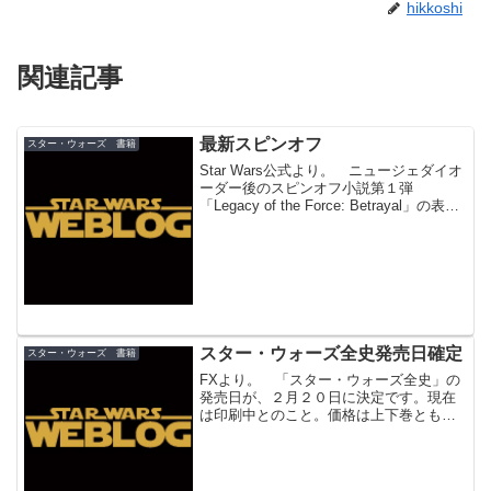
hikkoshi
関連記事
最新スピンオフ
スター・ウォーズ 書籍
Star Wars公式より。 ニュージェダイオ
ーダー後のスピンオフ小説第１弾
「Legacy of the Force: Betrayal」の表紙
が公開されています。 この「Legacy of
Force」シリーズはハンとレイアの子供達
のジェ...
スター・ウォーズ全史発売日確定
スター・ウォーズ 書籍
FXより。 「スター・ウォーズ全史」の
発売日が、２月２０日に決定です。現在
は印刷中とのこと。価格は上下巻とも各
９８７円。 「スター・ウォーズ全史」
は、スター・ウォーズギャラクシーの完
全歴史書。サーガ完結に伴い、肝心要の
クローン大戦～帝国への...