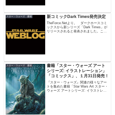
新コミックDark Times発売決定
スター・ウォーズ 書籍
TheForce.Netより。 ダークホースコミ
ックスから新シリーズ「Dark Times」が
リリースされると発表されました。この
シリーズは『シスの復讐』から『新たな
る希望』の間を描くことになります。
コルサントでは、ダース・ベイダーが未
来...
書籍「スター・ウォーズ アート
スター・ウォーズ 書籍
シリーズ: イラストレーション」
「コミックス」、１月31日発売！
『スター・ウォーズ』関連の様々なアー
トを集めた書籍「Star Wars Art スター・
ウォーズ アートシリーズ: イラストレー
ション」、「Star Wars Art スター・ウォ
ーズ アートシリーズ: コミックス」が、
ボーンデジタルより１月31日（日）にそ
れぞれ発売されます。