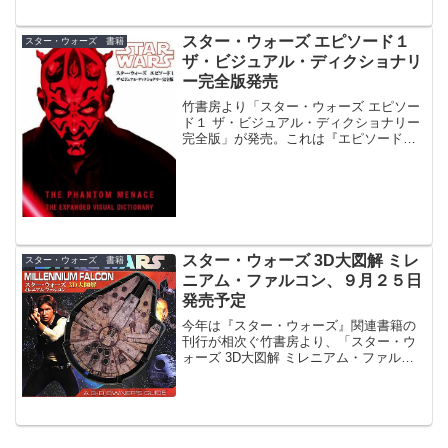
スター・ウォーズ エピソード１
スター・ウォーズ 書籍
ザ・ビジュアル・ディクショナリ
ー完全版発売
竹書房より「スター・ウォーズ エピソー
ド１ ザ・ビジュアル・ディクショナリー
完全版」が発売。これは『エピソード
１』公開当時に発売された「スター・ウ
ォーズ エピソード1 キャラクター＆クリ
ーチャー」の増補改訂版。
スター・ウォーズ 3D大図解 ミレ
スター・ウォーズ 書籍
ニアム・ファルコン、９月２５日
発売予定
今年は『スター・ウォーズ』関連書籍の
刊行が相次ぐ竹書房より、「スター・ウ
ォーズ 3D大図解 ミレニアム・ファルコ
ン」が９月２５日（火）に発売。