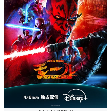
（C）2026 Lucasfilm Ltd.