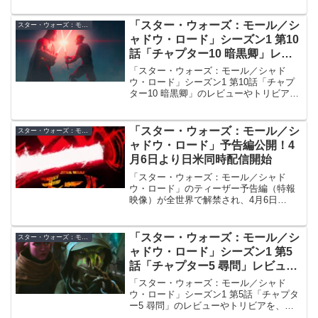
「スター・ウォーズ：モール／シ
スター・ウォーズ：モール／シャドウ・ロード
ャドウ・ロード」シーズン1 第10
話「チャプター10 暗黒卿」レビ
ュー／トリビアチェックポイント
「スター・ウォーズ：モール／シャド
【ネタバレ注意】
ウ・ロード」シーズン1 第10話「チャプ
ター10 暗黒卿」のレビューやトリビア
を、ネタバレありで解説します。
「スター・ウォーズ：モール／シ
スター・ウォーズ：モール／シャドウ・ロード
ャドウ・ロード」予告編公開！4
月6日より日米同時配信開始
「スター・ウォーズ：モール／シャド
ウ・ロード」のティーザー予告編（特報
映像）が全世界で解禁され、4月6日
（月）より日米同時独占配信されること
が発表！
「スター・ウォーズ：モール／シ
スター・ウォーズ：モール／シャドウ・ロード
ャドウ・ロード」シーズン1 第5
話「チャプター5 尋問」レビュー
／トリビアチェックポイント【ネ
「スター・ウォーズ：モール／シャド
タバレ注意】
ウ・ロード」シーズン1 第5話「チャプタ
ー5 尋問」のレビューやトリビアを、ネ
タバレありで解説します。