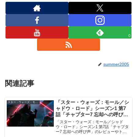
0
summer2005
関連記事
「スター・ウォーズ：モール／シ
スター・ウォーズ：モール／シャドウ・ロード
ャドウ・ロード」シーズン1 第7
話「チャプター7 忘却への呼び
声」レビュー／トリビアチェック
「スター・ウォーズ：モール／シャド
ポイント【ネタバレ注意】
ウ・ロード」シーズン1 第7話「チャプタ
ー7 忘却への呼び声」のレビューやトリ
ビアを、ネタバレありで解説します。