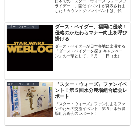
日本での「スター・ウォーズ フォースフ
ライデーⅡ」開催イベントが発表されま
した！カウントダウンイベントは、代官
山 蔦屋書店、トイザらス・ベビーザらス
池袋サンシャインシティ店、渋谷ロフト
にて開催！
ダース・ベイダー、福岡に侵攻！
スター・ウォーズ イベント
侵略のかたわらマナー向上を呼び
掛ける
ダース・ベイダーが日本各地に出没する
「ダース・ベイダーを探せ キャンペー
ン」の一環として、２月１１日（土）に
福岡の天神周辺にダース・ベイダー率い
る帝国軍が現れました。
『スター・ウォーズ』ファンイベ
スター・ウォーズ イベント
ント！第５回水分農場組合総会レ
ポート
『スター・ウォーズ』ファンによるファ
ンのための交流イベント、第５回水分農
場組合総会のレポート！