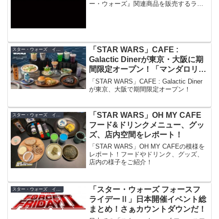
ー・ウォーズ』関連商品を販売するライ
センシーなどの企業が集結し、ブースを
開設しました。その名も「スター・ウォ
ーズ ライセンシー・アライアンス」！
「STAR WARS」CAFE :
スター・ウォーズ イベント
Galactic Dinerが東京・大阪に期
間限定オープン！「マンダロリア
ン」のほか『ローグ・ワン』10周
「STAR WARS」CAFE : Galactic Diner
年記念メニューも
が東京、大阪で期間限定オープン！
「STAR WARS」OH MY CAFE
スター・ウォーズ イベント
フード&ドリンクメニュー、グッ
ズ、店内空間をレポート！
「STAR WARS」OH MY CAFEの模様を
レポート！フードやドリンク、グッズ、
店内の様子をご紹介！
「スター・ウォーズ フォースフ
スター・ウォーズ イベント
ライデーⅡ」日本開催イベント総
まとめ！さぁカウントダウンだ！