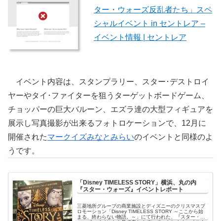
ター・ウォーズ反乱者たち」スペ
シャルイベント in セントレア –
イベント情報 | セントレア
イベント内容は、スタンプラリー、スター･デストロイ
ヤーやタイ･ファイターを狙うターゲットボードゲーム、
チョッパーの巨大バルーン、エズラ達の大型フィギュアを
展示し写真撮影が出来るフォトロケーションで、12月に
開催された
マークイズみなとみらい
のイベントと同様のよ
うです。
「Disney TIMELESS STORY」横浜、丸の内
『スター・ウォーズ』イベントレポート
三菱地所グループの商業施設とディズニーのクリスマスプ
ロモーション「Disney TIMELESS STORY ～ここから始
まる、終わらない物語。～」にて行われた、『スター・ウ