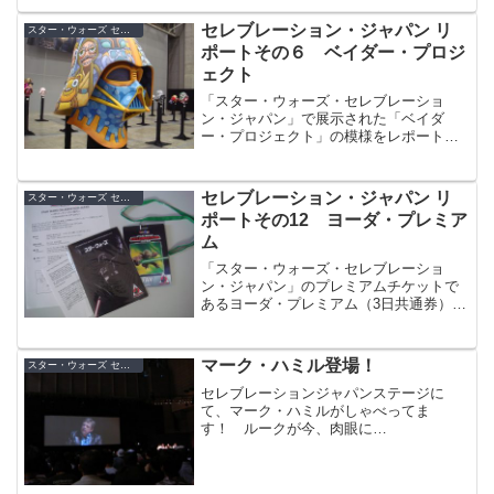
セレブレーション・ジャパン リ
スター・ウォーズ セレブレーション・ジャパン（2008）
ポートその６ ベイダー・プロジ
ェクト
「スター・ウォーズ・セレブレーショ
ン・ジャパン」で展示された「ベイダ
ー・プロジェクト」の模様をレポート。
ダース・ベイダーのヘルメットをキャン
バスにして、様々なアーティストたちが
自由に競作した作品が集結。
セレブレーション・ジャパン リ
スター・ウォーズ セレブレーション・ジャパン（2008）
ポートその12 ヨーダ・プレミア
ム
「スター・ウォーズ・セレブレーショ
ン・ジャパン」のプレミアムチケットで
あるヨーダ・プレミアム（3日共通券）の
特典内容をご紹介。三田恒夫氏限定アー
トプリント、イウォークのログレイ役の
マイク・エドモンズのサインです。
マーク・ハミル登場！
スター・ウォーズ セレブレーション・ジャパン（2008）
セレブレーションジャパンステージに
て、マーク・ハミルがしゃべってま
す！ ルークが今、肉眼に…