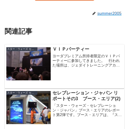
summer2005
関連記事
ＶＩＰパーティー
スター・ウォーズ セレブレーション・ジャパン（2008）
ヨーダプレミアム所持者限定のＶＩＰパ
ーティーに参加してきました。 行われ
た場所は、ジェダイトレーニングアカデ
ミーのステージで、各ゲストが登場。
様々なグッズが当たる抽選会も行われ、
盛況でした。とか言っていると、なんと
ローグ中隊さんが抽選に当...
セレブレーション・ジャパン リ
スター・ウォーズ セレブレーション・ジャパン（2008）
ポートその3 ブース・エリア(2)
「スター・ウォーズ・セレブレーショ
ン・ジャパン」ブース・エリアのレポー
ト第2弾です。ブース・エリアは、『スタ
ー・ウォーズ』関連の各ライセンシーが
様々な展示や販売を行うスペースです。