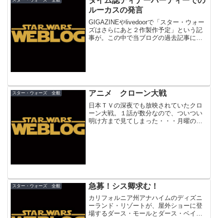
タイム誌ディナーパーティーでの
スター・ウォーズ 全般
ルーカスの発言
GIGAZINEやlivedoorで「スター・ウォー
ズはさらにあと２作製作予定」という記
事が。この中で当ブログの過去記事に触
れられていて光栄の至りでございます
が、この件についてちょっと調べてみま
した。 まずソースになっているのは
TheFor...
アニメ クローン大戦
スター・ウォーズ 全般
日本ＴＶの深夜でも放映されていたクロ
ーン大戦。１話が数分なので、ついつい
明け方まで見てしまった・・・月曜のＶ
ＯＬ．１の前説は活弁士の山崎バニラさ
んで、これがなかなか面白かった。新し
いジャイ子役の人だそうな。 物語は
「エピソード２」の４ヵ月後...
急募！シス卿求む！
スター・ウォーズ 全般
カリフォルニア州アナハイムのディズニ
ーランド・リゾートが、屋外ショーに登
場するダース・モールとダース・ベイダ