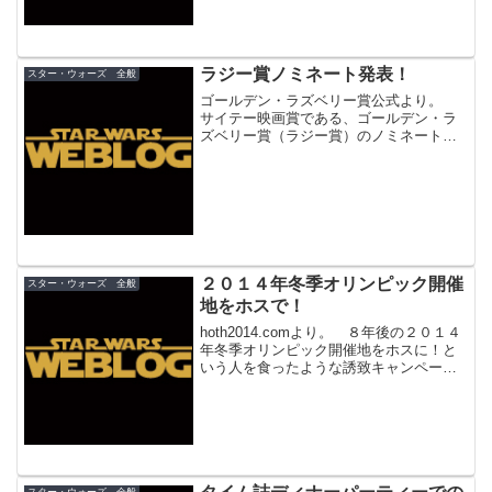
ラジー賞ノミネート発表！
スター・ウォーズ 全般
ゴールデン・ラズベリー賞公式より。
サイテー映画賞である、ゴールデン・ラ
ズベリー賞（ラジー賞）のノミネートが
発表！ ノミネーションも受賞発表も、
アカデミー賞の前日に行うという恥知ら
ずな同賞のワースト助演男優賞に、へイ
デン・クリステンセンがノ...
２０１４年冬季オリンピック開催
スター・ウォーズ 全般
地をホスで！
hoth2014.comより。 ８年後の２０１４
年冬季オリンピック開催地をホスに！と
いう人を食ったような誘致キャンペーン
が立ち上がりました！ 少し前に
Theforce.netでも報じられていたのです
が、なぜかeiga.comでも取り上げてい...