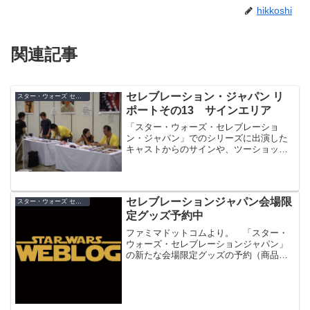
hikkoshi
関連記事
セレブレーション・ジャパン リ
スター・ウォーズ セレブレーション・ジャパン（2008）
ポートその13 サインエリア
「スター・ウォーズ・セレブレーショ
ン・ジャパン」でのシリーズに出演した
キャストからのサインや、ツーショット
の写真を撮れるサインエリアの模様をご
紹介。
セレブレーションジャパン会場限
スター・ウォーズ セレブレーション・ジャパン（2008）
定グッズ予約中
ファミマドットコムより。 「スター・
ウォーズ・セレブレーションジャパン」
の新たな会場限定グッズの予約（商品引
換券販売）が始まっています。 まず
は、「ＢＥ＠ＲＢＲＩＣＫ Ｗｉｃｋｅ
ｔ ＆ Ｐａｐｌｏｏ ｓｅｔ」。ペプ
シでも人気のベアブリック×...