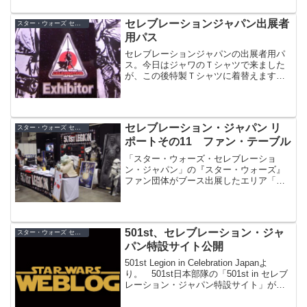
セレブレーションジャパン出展者
スター・ウォーズ セレブレーション・ジャパン（2008）
用パス
セレブレーションジャパンの出展者用パ
ス。今日はジャワのＴシャツで来ました
が、この後特製Ｔシャツに着替えます！
見掛けたらお声掛けを！
セレブレーション・ジャパン リ
スター・ウォーズ セレブレーション・ジャパン（2008）
ポートその11 ファン・テーブル
「スター・ウォーズ・セレブレーショ
ン・ジャパン」の『スター・ウォーズ』
ファン団体がブース出展したエリア「フ
ァン・テーブル」の模様をリポート。フ
ァンによる様々な展示が行われました。
501st、セレブレーション・ジャ
スター・ウォーズ セレブレーション・ジャパン（2008）
パン特設サイト公開
501st Legion in Celebration Japanよ
り。 501st日本部隊の「501st in セレブ
レーション・ジャパン特設サイト」が公
開されています。ここでは、「セレブレ
ーション・ジャパン」を全面バックアッ