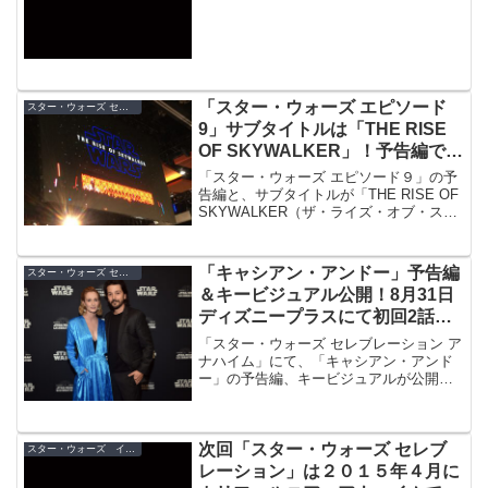
は、昨年の「セレブレーションⅤ」と同
じくアメリカのフロリダ州、オーランド
にあるオレンジカウンティコンベンショ
ンセンター！
「スター・ウォーズ エピソード
スター・ウォーズ セレブレーション
9」サブタイトルは「THE RISE
OF SKYWALKER」！予告編で熱
狂のセレブレーション現地レポー
「スター・ウォーズ エピソード９」の予
ト
告編と、サブタイトルが「THE RISE OF
SKYWALKER（ザ・ライズ・オブ・スカ
イウォーカー）」であることが発表！
「セレブレーション」での発表の瞬間を
現地レポート！
「キャシアン・アンドー」予告編
スター・ウォーズ セレブレーション
＆キービジュアル公開！8月31日
ディズニープラスにて初回2話が
配信開始
「スター・ウォーズ セレブレーション ア
ナハイム」にて、「キャシアン・アンド
ー」の予告編、キービジュアルが公開！
初回2話が8月31日（水）より、Disney+
(ディズニープラス)にて独占配信。
次回「スター・ウォーズ セレブ
スター・ウォーズ イベント
レーション」は２０１５年４月に