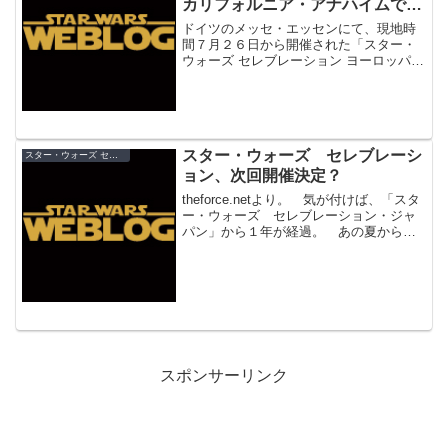
カリフォルニア・アナハイムで開
催！
ドイツのメッセ・エッセンにて、現地時
間７月２６日から開催された「スター・
ウォーズ セレブレーション ヨーロッパ
Ⅱ」が閉幕。そのクロージングセレモニ
ーにて、次回の「スター・ウォーズ セ
レブレーション」が２０１５年４月１６
日～１９日に、アメリカのカリフォルニ
ア州アナハイムにて開催されることが発
スター・ウォーズ セレブレーシ
表されました！
スター・ウォーズ セレブレーション
ョン、次回開催決定？
theforce.netより。 気が付けば、「スタ
ー・ウォーズ セレブレーション・ジャ
パン」から１年が経過。 あの夏から、
新しい「セレブレーション」の情報は出
てきていませんが、次回開催がほぼ決定
したと思われる記述を、ハズブローのサ
イトで発見...
スポンサーリンク