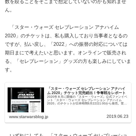
数を絞ることをそこまで想定していないのかも知れませ
ん。
「スター・ウォーズ セレブレーション アナハイム
2020」のチケットは、私も購入しており当事者となるの
ですが、払い戻し、「2022」への振替の対応については
期日まにで考えたいと思います。オンラインで販売され
る、「セレブレーション」グッズの方も楽しみにしていま
す。
「スター・ウォーズ セレブレーション アナハイ
ム 2020」チケット完売続出！争奪戦をレポート
2020年８月に開催の『スター・ウォーズ』公式ファンイベ
ント「スター・ウォーズ セレブレーション アナハイム
2020」のチケットが日本時間6月22日1:00から発売。世界
規模での激戦となったチケット争奪戦の模様をリポート。
2019.06.23
www.starwarsblog.jp
いずれにしても、「スター・ウォーズ セレブレーショ