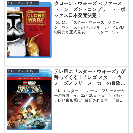
クローン・ウォーズ ＜ファース
スター・ウォーズ ブルーレイ／DVD
ト・シーズン＞コンプリート・ボ
ックス日本発売決定！
ついに、「スター・ウォーズ クロー
ン・ウォーズ」のセルブルーレイ／DVD
の発売が正式発表！ 「スター・ウォー
ズ:クローン・ウォーズ 〈ファースト・シ
ーズン〉コンプリート・ボックス ブル
ーレイ」とDVDボックスが、日本限定特
典をひっさげて、１...
テレ東に『スター・ウォーズ』が
スター・ウォーズ TV放送
帰ってくる！「レゴ スター・ウ
ォーズ／フリーメーカーの冒険」
12月10日からテレビ東京系で放
「レゴ スター・ウォーズ／フリーメーカ
送開始！
ーの冒険」が、12月10日（日）朝７時～
テレビ東京系にて放送されます！「反乱
者たち」から２年ぶりに、テレ東に『ス
ター・ウォーズ』が帰ってくる！