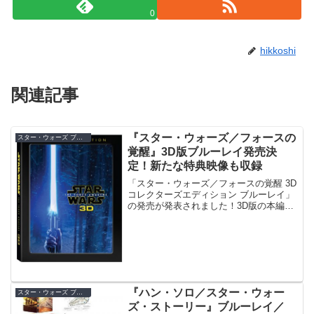
0
hikkoshi
関連記事
『スター・ウォーズ／フォースの
スター・ウォーズ ブルーレイ／DVD
覚醒』3D版ブルーレイ発売決
定！新たな特典映像も収録
「スター・ウォーズ／フォースの覚醒 3D
コレクターズエディション ブルーレイ」
の発売が発表されました！3D版の本編の
他、J・J・エイブラムスによるコメンタ
リーや新しい特典映像も追加。未公開の
削除されたシーンも収録されます。
『ハン・ソロ／スター・ウォー
スター・ウォーズ ブルーレイ／DVD
ズ・ストーリー』ブルーレイ／