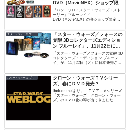
DVD（MovieNEX）ショップ限定
特典グッズ総まとめ
『ハン・ソロ／スター・ウォーズ・スト
ーリー』ブルーレイ／
DVD（MovieNEX）の各ショップ限定特
典グッズを総まとめ！Amazon.co.jp、セ
ブンネット、Loppi・HMV、楽天ブックス
での各限定特典グッズをご紹介します。
「スター・ウォーズ／フォースの
スター・ウォーズ ブルーレイ／DVD
覚醒 3Dコレクターズエディショ
ン ブルーレイ」、11月22日に日
本発売！
「スター・ウォーズ／フォースの覚醒 3D
コレクターズ・エディション ブルーレ
イ」が、11月22日（火）に日本発売され
ます！通常版には未収録の新たな特典映
像が収められたボーナス・ディスクも付
いた３枚組です。
クローン・ウォーズＴＶシリー
スター・ウォーズ ブルーレイ／DVD
ズ、春にＤＶＤ発売？
theforce.netより。 ＴＶアニメシリーズ
「スター・ウォーズ クローン・ウォー
ズ」のＤＶＤ化の噂が出てきました！Ｄ
ＶＤ待ちの方には朗報です！ 「スタ
ー・ウォーズ クローン・ウォーズ シ
ーズン１ ボリューム１」と題したＤＶ
Ｄ（と、おそ...