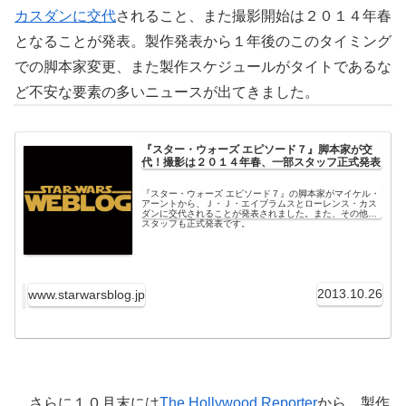
カスダンに交代
されること、また撮影開始は２０１４年春
となることが発表。製作発表から１年後のこのタイミング
での脚本家変更、また製作スケジュールがタイトであるな
ど不安な要素の多いニュースが出てきました。
『スター・ウォーズ エピソード７』脚本家が交
代！撮影は２０１４年春、一部スタッフ正式発表
『スター・ウォーズ エピソード７』の脚本家がマイケル・
アーントから、Ｊ・Ｊ・エイブラムスとローレンス・カス
ダンに交代されることが発表されました。また、その他の
スタッフも正式発表です。
2013.10.26
www.starwarsblog.jp
さらに１０月末には
The Hollywood Reporter
から、製作