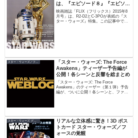
は、『エピソード８』『エピソー
ド９』でさらに活躍する重要キャ
映画雑誌「FLIX（フリックス）2015年8
ラ！
月号」は、R2-D2とC-3POが表紙の『ス
ター・ウォーズ』特集。この記事中で、
『フォースの覚醒』製作総指揮のキャス
リーン・ケネディと、レイを演じるデイ
ジー・リドリーのインタビューが掲載さ
れていますが、『フォースの覚醒』から
の三部作について重要な情報が語られて
いました！
「スター・ウォーズ: The Force
スター・ウォーズ／フォースの覚醒
Awakens」ティーザー予告編が
公開！各シーンと反響を総まとめ
「スター・ウォーズ: The Force
Awakens」のティーザー（第１弾）予告
編が、ついに公開！各シーンと、ファン
の反響をまとめました。
リアルな立体感に驚き！3D ポス
スター・ウォーズ グッズ
トカード スター・ウォーズ／フ
ォースの覚醒