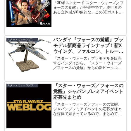
「3Dポストカード スター・ウォーズ／フ
ォースの覚醒」が発売中です。奥行きの
ある立体感が印象的な、この3Dポストカ
ードの感想をレポートします。
バンダイ『フォースの覚醒』プラ
スター・ウォーズ グッズ
モデル新商品ラインナップ！新X
ウイング、ファルコン、トルーパ
ーが登場！
『スター・ウォーズ』プラモデルを販売
するバンダイから、『スター・ウォーズ
／フォースの覚醒』からの新ビークル、
キャラクターの新商品情報が公開されて
います。
『スター・ウォーズ／フォースの
スター・ウォーズ／フォースの覚醒
覚醒』ジャパンプレミアイベント
応募先まとめ
『スター・ウォーズ／フォースの覚醒』
ジャパンプレミアイベントの応募が様々
な媒体で始まっているので、まとめてみ
ました！ジャパンプレミアイベントは、
「レッドカーペットイベント」と「特別
映像上映会」の２種類が予定されていま