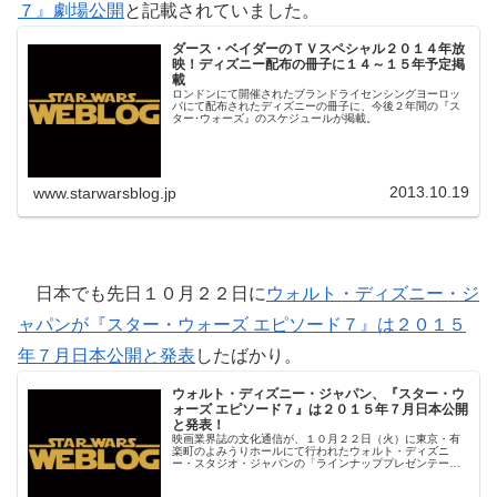
７』劇場公開
と記載されていました。
ダース・ベイダーのＴＶスペシャル２０１４年放
映！ディズニー配布の冊子に１４～１５年予定掲
載
ロンドンにて開催されたブランドライセンシングヨーロッ
パにて配布されたディズニーの冊子に、今後２年間の『ス
ター･ウォーズ』のスケジュールが掲載。
2013.10.19
www.starwarsblog.jp
日本でも先日１０月２２日に
ウォルト・ディズニー・ジ
ャパンが『スター・ウォーズ エピソード７』は２０１５
年７月日本公開と発表
したばかり。
ウォルト・ディズニー・ジャパン、『スター・ウ
ォーズ エピソード７』は２０１５年７月日本公開
と発表！
映画業界誌の文化通信が、１０月２２日（火）に東京・有
楽町のよみうりホールにて行われたウォルト・ディズニ
ー・スタジオ・ジャパンの「ラインナッププレゼンテーシ
ョン２０１４－２０１５」の模様を報じており、この場で
『スター・ウォーズ エピソード７』は２０１５年７月に日