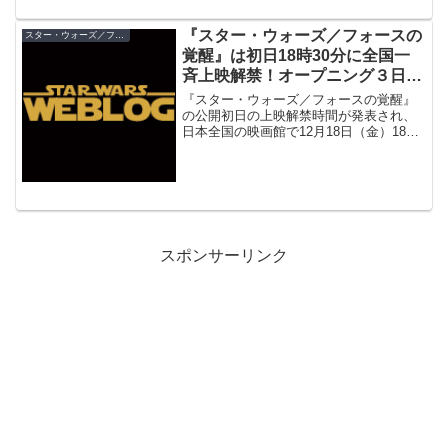
す。
『スター・ウォーズ／フォースの
スター・ウォーズ／フォースの覚醒
覚醒』は初日18時30分に全国一
斉上映解禁！オープニング３日間
に「特典購入権利付き特別上映」
『スター・ウォーズ／フォースの覚醒』
実施
の公開初日の上映解禁時間が発表され、
日本全国の映画館で12月18日（金）18時
30分に一斉に上映されることが決定！オ
ープニング３日間には、史上初の「限定
特典購入権利付き特別上映」が日本全国
の映画館にて同時刻に実施されます。
スポンサーリンク