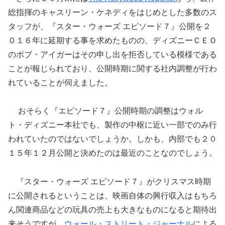
総指揮のキャスリーン・ケネディをはじめとした多数のス
タッフが、『スター・ウォーズ エピソード７』公開を２
０１６年に延期する事を求めたものの、ディズニーＣＥＯ
のボブ・アイガーはその申し出を拒否している模様である
ことが報じられており、公開時期に関する社内調整が行わ
れていることが伺えました。
おそらく『エピソード７』公開時期の調整はウォル
ト・ディズニー本社でも、製作の中枢に近い一部でのみ行
われていたのではないでしょうか。しかも、内部でも２０
１５年１２月公開と決めたのは最近のことなのでしょう。
『スター・ウォーズ エピソード７』がクリスマス時期
に公開されるということは、映画自体の興行収入はもちろ
ん関連商品などの玩具の売上も大きなものになると期待出
来そうですが、
ウォール・ストリート・ジャーナル
による